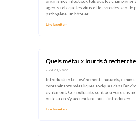
organismes infectieux tels que les champignons
agents tels que les virus et les viroïdes sont l
pathogène, un hôte et
Lire la suite »
Quels métaux lourds à rechercher
août 23, 2022
Introduction Les événements naturels, comme le
contaminants métalliques toxiques dans l’environ
également. Ces polluants sont peu voire pas méta
ou l’eau en s’y accumulant, puis s’introduisent
Lire la suite »