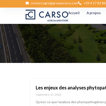
contact.agro@groupecarso.com
+33 4 27 82 86
Accueil
A propos
Les enjeux des analyses phytop
septembre 15, 2022
Qu’est-ce que l’analyse des phytopathogènes p