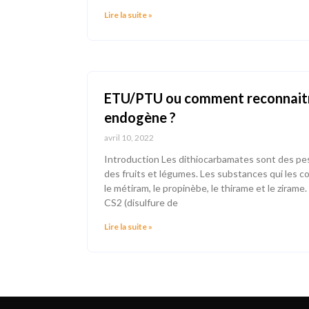
Lire la suite »
ETU/PTU ou comment reconnaitre
endogène ?
avril 10, 2022
Introduction Les dithiocarbamates sont des pest
des fruits et légumes. Les substances qui les 
le métiram, le propinèbe, le thirame et le zirame
CS2 (disulfure de
Lire la suite »