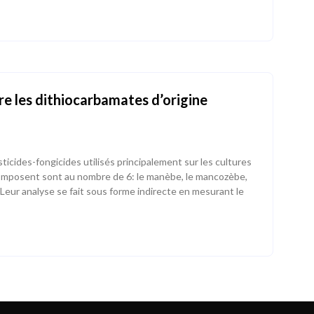
 les dithiocarbamates d’origine
icides-fongicides utilisés principalement sur les cultures
composent sont au nombre de 6: le manèbe, le mancozèbe,
. Leur analyse se fait sous forme indirecte en mesurant le