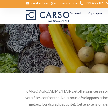
contact.agro@groupecarso.com
+33 4 27 82 86
Accueil
A propos
CARSO AGROALIMENTAIRE étoffe sans cesse son pane
vous êtes confrontés. Nous nous développons princi
métaux lourds, radioactivité). Cette extension s