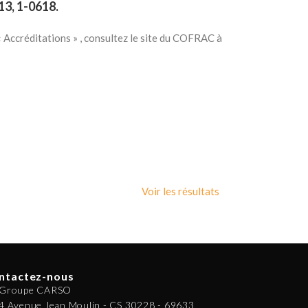
13, 1-0618.
« Accréditations » , consultez le site du COFRAC à
Voir les résultats
ntactez-nous
Groupe CARSO
4 Avenue Jean Moulin - CS 30228 - 69633