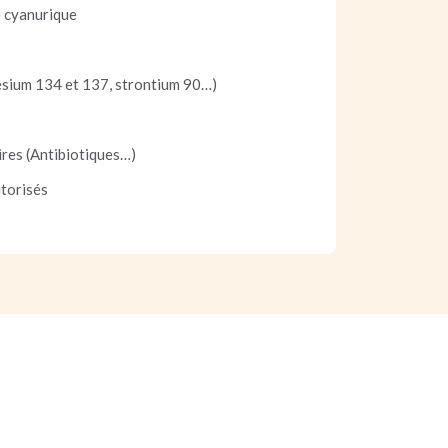
 cyanurique
ésium 134 et 137, strontium 90…)
ires (Antibiotiques…)
torisés