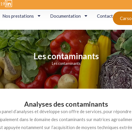
 19
Nos prestations
Documentation
Contact
Carso
Les contaminants
Les contaminants
Analyses des contaminants
l d’analyses et développe son offre de services, pour répondre a
palement dans le domaine des contaminants sur matrices agroaliment
’est appuyée notamment sur l’acquisition de moyens techniques extrêm