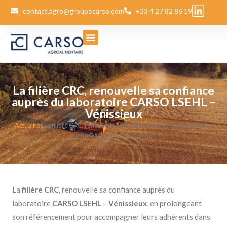
contact.agro@groupecarso.com
+33 4 27 82 86 19
La filière CRC, renouvelle sa confiance
auprès du laboratoire CARSO LSEHL –
Vénissieux
Actualités
La filière CRC, renouvelle sa confiance auprès du laboratoire
CARSO LSEHL – Vénissieux
La
filière CRC,
renouvelle sa confiance auprès du
laboratoire
CARSO LSEHL
–
Vénissieux
, en prolongeant
son référencement pour accompagner leurs adhérents dans